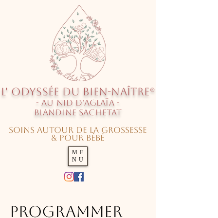
L' O
dyssée
du Bien-Naître®
- au Nid d'Aglaïa -
Blandine SACHETAT
Soins autour de la grossesse
& pour Bébé
ME
NU
Programmer