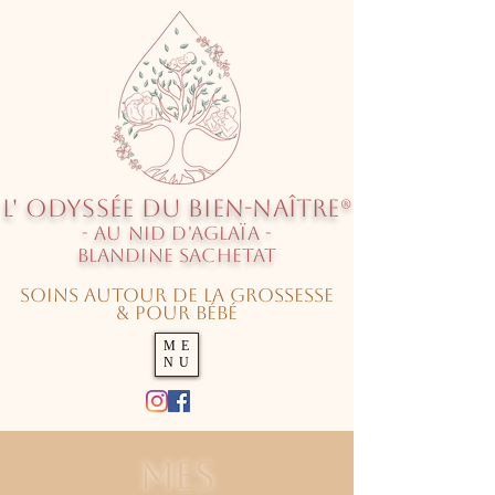
L' O
dyssée
du Bien-Naître®
- au Nid d'Aglaïa -
Blandine SACHETAT
Soins autour de la grossesse
& pour Bébé
ME
NU
Mes