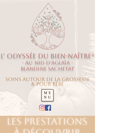
L' O
dyssée
du Bien-Naître®
- au Nid d'Aglaïa -
Blandine SACHETAT
Soins autour de la grossesse
& pour Bébé
ME
NU
les prestations
à découvrir