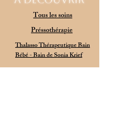
Tous les soins
Préssothérapie
Thalasso Thérapeutique Bain
Bébé - Bain de Sonia Krief
Bain Artistique photographié
par Solenn Medici
©
2021-2026
par Blandine Sachetat - EI L'Odyssée du Bien-Naître®
immatriculée
928 658 681
au R.C.S de Bourg en Bresse
Adhérente à un service de Médiation à la Consommation en cas de litige
:
https://www.cm2c.net/
Cabinet situé au sein du Nid
d'Aglaïa, Maison de la Femme & de la
Périnatalité du Pays de Gex - 250B, Rue des Etangs, 01170 Crozet