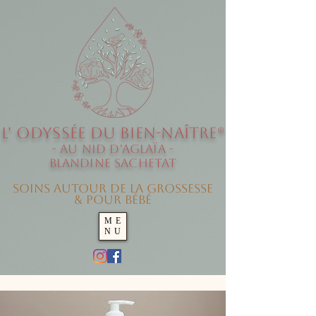
L' O
dyssée
du Bien-Naître®
- au Nid d'Aglaïa -
Blandine SACHETAT
Soins autour de la grossesse
& pour Bébé
ME
NU