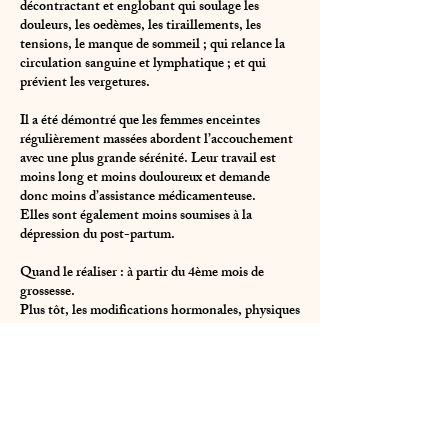
décontractant et englobant qui soulage les
douleurs, les oedèmes, les tiraillements, les
tensions, le manque de sommeil ; qui relance la
circulation sanguine et lymphatique ; et qui
prévient les vergetures.
Il a été démontré que les femmes enceintes
régulièrement massées abordent l’accouchement
avec une plus grande sérénité. Leur travail est
moins long et moins douloureux et demande
donc moins d’assistance médicamenteuse.
Elles sont également moins soumises à la
dépression du post-partum.
Quand le réaliser : à partir du 4ème mois de
grossesse.
Plus tôt, les modifications hormonales, physiques
ou émotionnelles sont encore trop importantes.
Durée : 1h30 comprenant 1H15 de massage et un
temps d’accueil, d'échanges, de déshabillage &
habillage.
Le massage n'est pas thérapeutique et aucune
pression n'est exercée sur le ventre (le ventre n'est