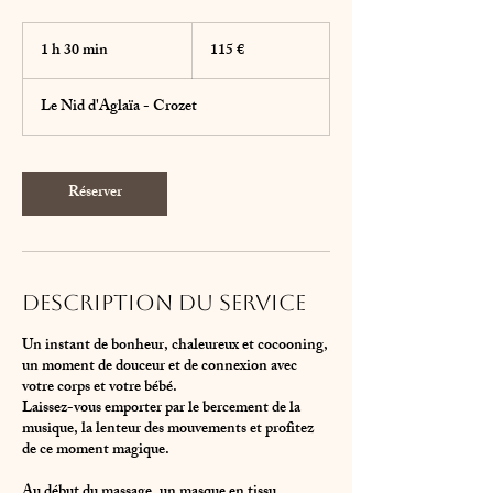
115
euros
1 h 30 min
1
115 €
3
0
Le Nid d'Aglaïa - Crozet
m
i
n
Réserver
Description du service
Un instant de bonheur, chaleureux et cocooning,
un moment de douceur et de connexion avec
votre corps et votre bébé.
Laissez-vous emporter par le bercement de la
musique, la lenteur des mouvements et profitez
de ce moment magique.
Au début du massage, un masque en tissu